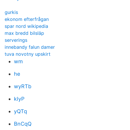
gurkis
ekonom efterfrågan
spar nord wikipedia
max bredd bilsläp
serverings
innebandy falun damer
tuva novotny upskirt
wm
he
wyRTb
kIyP
yQTq
BnCqQ