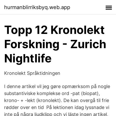
hurmanblirriksbyq.web.app
Topp 12 Kronolekt
Forskning - Zurich
Nightlife
Kronolekt Språktidningen
I denne artikel vil jeg gøre opmærksom på nogle
substantiviske komplekse ord -pat (biopat),
krono- + -lekt (kronolekt). De kan overgå til frie
rødder over en tid På lektionen idag lyssnade vi
inte på några ljudklipp och vi läste ingen artikel,