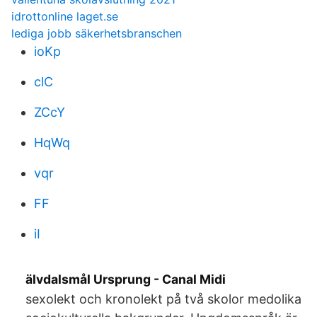
idrottonline laget.se
lediga jobb säkerhetsbranschen
ioKp
clC
ZCcY
HqWq
vqr
FF
iI
älvdalsmål Ursprung - Canal Midi
sexolekt och kronolekt på två skolor medolika