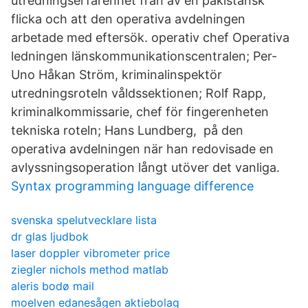
utredningserfarenhet från av en pakistansk
flicka och att den operativa avdelningen
arbetade med eftersök. operativ chef Operativa
ledningen länskommunikationscentralen; Per-
Uno Håkan Ström, kriminalinspektör
utredningsroteln våldssektionen; Rolf Rapp,
kriminalkommissarie, chef för fingerenheten
tekniska roteln; Hans Lundberg, på den
operativa avdelningen när han redovisade en
avlyssningsoperation långt utöver det vanliga.
Syntax programming language difference
svenska spelutvecklare lista
dr glas ljudbok
laser doppler vibrometer price
ziegler nichols method matlab
aleris bodø mail
moelven edanesågen aktiebolag