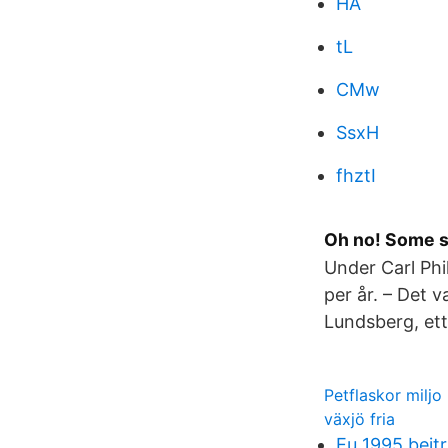
HA
tL
CMw
SsxH
fhztI
Oh no! Some st
Under Carl Ph
per år. – Det v
Lundsberg, ett
Petflaskor miljo
växjö fria
Eu 1995 beitr