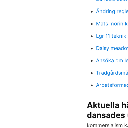
Ändring regl
Mats morin k
Lgr 11 teknik
Daisy meadow
Ansöka om le
Trädgårdsmä
Arbetsformed
Aktuella h
dansades 
kommersialism kän