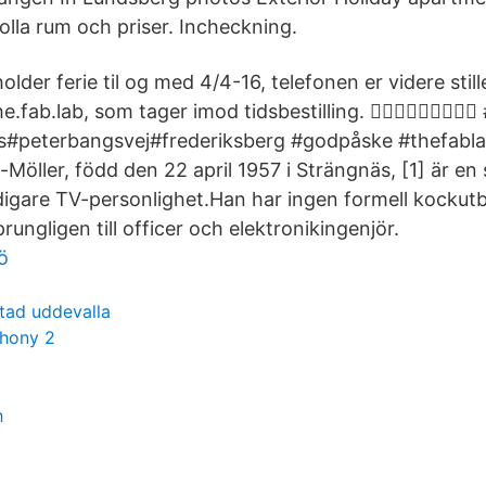
olla rum och priser. Incheckning.
lder ferie til og med 4/4-16, telefonen er videre stillet
fab.lab, som tager imod tidsbestilling. 󾇝󾆺󾆻󾇝󾆺󾆻󾇝󾆺
els#peterbangsvej#frederiksberg #godpåske #thefabl
-Möller, född den 22 april 1957 i Strängnäs, [1] är en
idigare TV-personlighet.Han har ingen formell kockutb
rungligen till officer och elektronikingenjör.
ö
tad uddevalla
hony 2
h