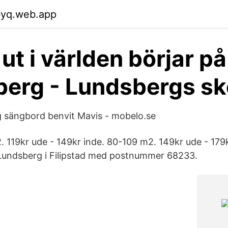
byq.web.app
ut i världen börjar på
erg - Lundsbergs sk
 sängbord benvit Mavis - mobelo.se
2. 119kr ude - 149kr inde. 80-109 m2. 149kr ude - 179k
Lundsberg i Filipstad med postnummer 68233.