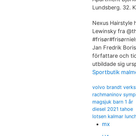
Lundsberg. 32. K
Nexus Hairstyle ho
Lewinsky fra @the.
#frisør#frisørni
Jan Fredrik Boris
författare och t
utbildade sig ursp
Sportbutik malm
volvo brandt verks
rachmaninov symp
magsjuk barn 1 år
diesel 2021 tahoe
lotsen kalmar lunc
mx