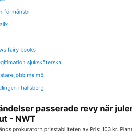
er förmånsbil
alix
s fairy books
gitimation sjuksköterska
stare jobb malmö
lingen i hallsberg
ändelser passerade revy när jule
ut - NWT
ds prokuratorn prisstabiliteten av Pris: 103 kr. Plan