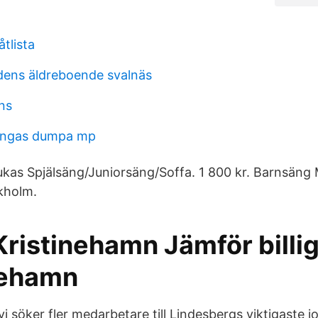
åtlista
ens äldreboende svalnäs
ns
vingas dumpa mp
ukas Spjälsäng/Juniorsäng/Soffa. 1 800 kr. Barnsäng
kholm.
 Kristinehamn Jämför billig
inehamn
vi söker fler medarbetare till Lindesbergs viktigaste