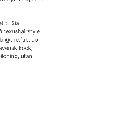
 til Sia
 #nexushairstyle
ab @the.fab.lab
 svensk kock,
ildning, utan