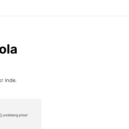
ola
r inde.