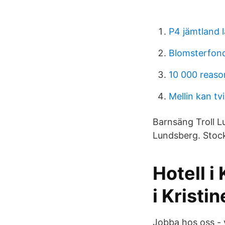
P4 jämtland l
Blomsterfond
10 000 reaso
Mellin kan t
Barnsäng Troll L
Lundsberg. Stoc
Hotell i
i Krist
Jobba hos oss - 