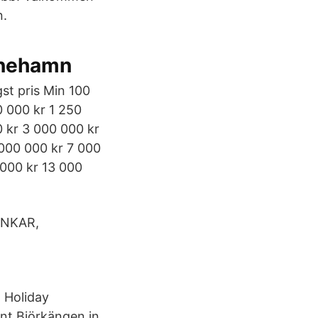
n.
inehamn
gst pris Min 100
0 000 kr 1 250
0 kr 3 000 000 kr
 000 000 kr 7 000
 000 kr 13 000
NKAR,
s Holiday
nt Björkängen in