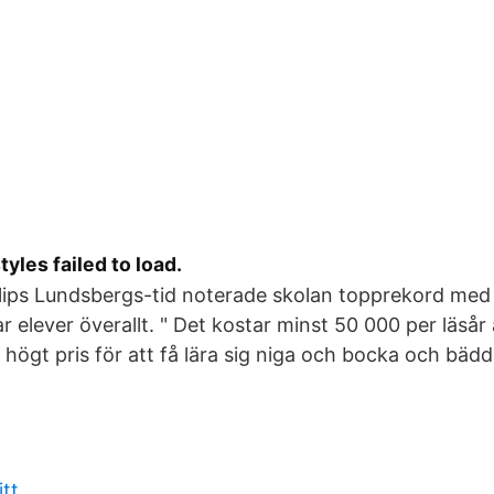
yles failed to load.
ilips Lundsbergs-tid noterade skolan topprekord med
ar elever överallt. " Det kostar minst 50 000 per läsår
 högt pris för att få lära sig niga och bocka och bäd
itt