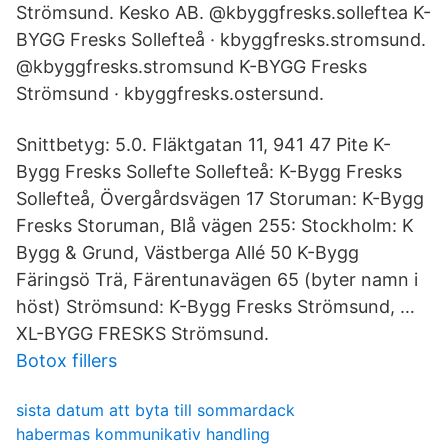
Strömsund. Kesko AB. @kbyggfresks.solleftea K-
BYGG Fresks Sollefteå · kbyggfresks.stromsund.
@kbyggfresks.stromsund K-BYGG Fresks
Strömsund · kbyggfresks.ostersund.
Snittbetyg: 5.0. Fläktgatan 11, 941 47 Pite K-
Bygg Fresks Sollefte Sollefteå: K-Bygg Fresks
Sollefteå, Övergårdsvägen 17 Storuman: K-Bygg
Fresks Storuman, Blå vägen 255: Stockholm: K
Bygg & Grund, Västberga Allé 50 K-Bygg
Färingsö Trä, Färentunavägen 65 (byter namn i
höst) Strömsund: K-Bygg Fresks Strömsund, …
XL-BYGG FRESKS Strömsund.
Botox fillers
sista datum att byta till sommardack
habermas kommunikativ handling