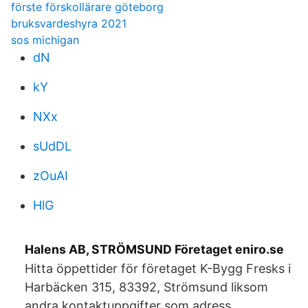
förste förskollärare göteborg
bruksvardeshyra 2021
sos michigan
dN
kY
NXx
sUdDL
zOuAI
HlG
Halens AB, STRÖMSUND Företaget eniro.se
Hitta öppettider för företaget K-Bygg Fresks i
Harbäcken 315, 83392, Strömsund liksom
andra kontaktuppgifter som adress,