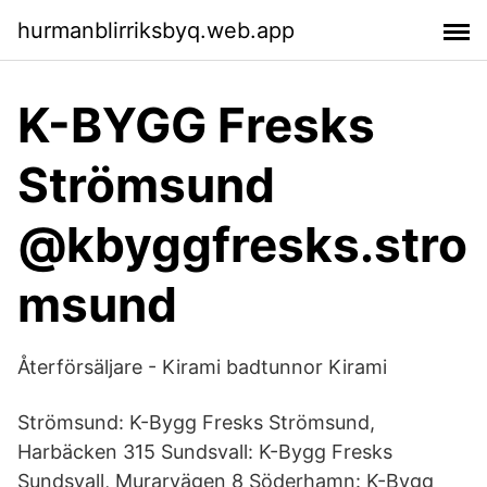
hurmanblirriksbyq.web.app
K-BYGG Fresks
Strömsund
@kbyggfresks.stro
msund
Återförsäljare - Kirami badtunnor Kirami
Strömsund: K-Bygg Fresks Strömsund,
Harbäcken 315 Sundsvall: K-Bygg Fresks
Sundsvall, Murarvägen 8 Söderhamn: K-Bygg