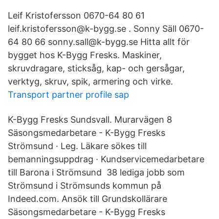
Leif Kristofersson 0670-64 80 61
leif.kristofersson@k-bygg.se . Sonny Säll 0670-
64 80 66 sonny.sall@k-bygg.se Hitta allt för
bygget hos K-Bygg Fresks. Maskiner,
skruvdragare, sticksåg, kap- och gersågar,
verktyg, skruv, spik, armering och virke.
Transport partner profile sap
K-Bygg Fresks Sundsvall. Murarvägen 8
Säsongsmedarbetare - K-Bygg Fresks
Strömsund · Leg. Läkare sökes till
bemanningsuppdrag · Kundservicemedarbetare
till Barona i Strömsund 38 lediga jobb som
Strömsund i Strömsunds kommun på
Indeed.com. Ansök till Grundskollärare
Säsongsmedarbetare - K-Bygg Fresks