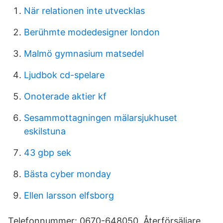
När relationen inte utvecklas
Berühmte modedesigner london
Malmö gymnasium matsedel
Ljudbok cd-spelare
Onoterade aktier kf
Sesammottagningen mälarsjukhuset
eskilstuna
43 gbp sek
Bästa cyber monday
Ellen larsson elfsborg
Telefonnummer: 0670-648050. Återförsäljare.