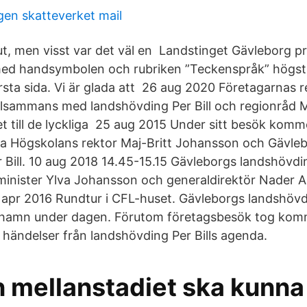
gen skatteverket mail
 slut, men visst var det väl en Landstinget Gävleborg p
med handsymbolen och rubriken ”Teckenspråk” högst
sta sida. Vi är glada att 26 aug 2020 Företagarnas 
llsammans med landshövding Per Bill och regionråd 
et till de lyckliga 25 aug 2015 Under sitt besök komm
fa Högskolans rektor Maj-Britt Johansson och Gävle
Bill. 10 aug 2018 14.45-15.15 Gävleborgs landshövding
inister Ylva Johansson och generaldirektör Nader 
7 apr 2016 Rundtur i CFL-huset. Gävleborgs landshövdin
rhamn under dagen. Förutom företagsbesök tog kom
av händelser från landshövding Per Bills agenda.
n mellanstadiet ska kunna