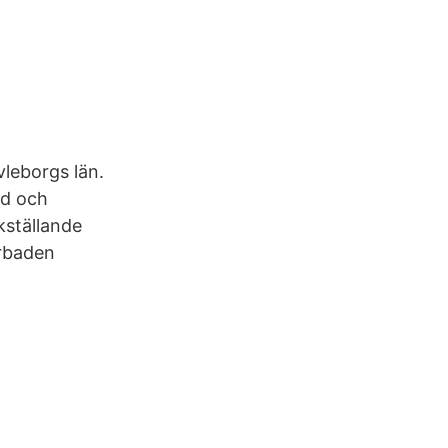
leborgs län.
id och
kställande
rbaden