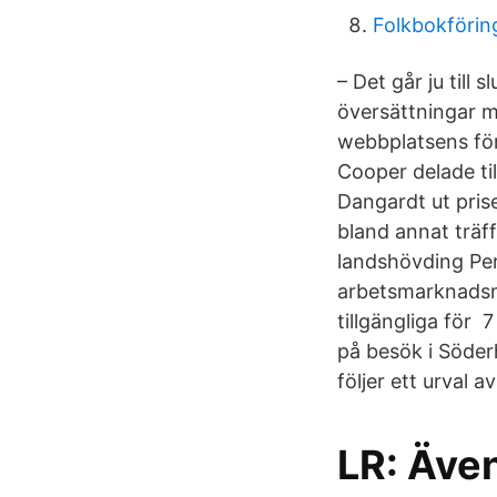
Folkbokförin
– Det går ju till
översättningar 
webbplatsens för
Cooper delade ti
Dangardt ut pris
bland annat träf
landshövding Per 
arbetsmarknadsm
tillgängliga för 
på besök i Söde
följer ett urval 
LR: Äve