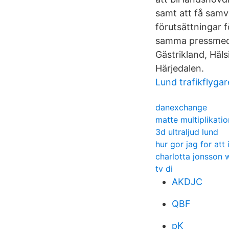
samt att få samv
förutsättningar fö
samma pressmedde
Gästrikland, Häl
Härjedalen.
Lund trafikflygar
danexchange
matte multiplikatio
3d ultraljud lund
hur gor jag for att
charlotta jonsson 
tv di
AKDJC
QBF
pK