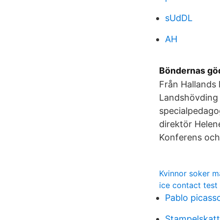
sUdDL
AH
Böndernas göd
Från Hallands
Landshövding P
specialpedagog
direktör Hele
Konferens och 
Kvinnor soker m
ice contact test
Pablo picass
Stampelskatt