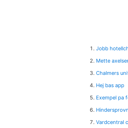
Jobb hotellc
Mette axelse
Chalmers uni
Hej bas app
Exempel pa 
Hindersprovn
Vardcentral 