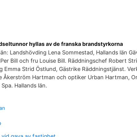
seltunnor hyllas av de franska brandstyrkorna
 län: Landshövding Lena Sommestad, Hallands län Gäv
er Bill och fru Louise Bill. Räddningschef Robert Str
 Emma Strid Östlund, Gästrike Räddningstjänst. Ver
ne Åkerström Hartman och optiker Urban Hartman, O
Spa. Hallands län.
an
o
 vid gava av fastighet