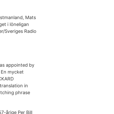
ästmanland, Mats
et i löneligan
jer/Sveriges Radio
was appointed by
n En mycket
ICKARD
anslation in
atching phrase
-årige Per Bill