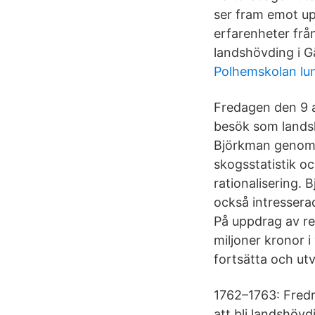
ser fram emot up
erfarenheter från 
landshövding i G
Polhemskolan lun
Fredagen den 9 ap
besök som landsh
Björkman genomf
skogsstatistik o
rationalisering.
också intressera
På uppdrag av re
miljoner kronor i
fortsätta och utv
1762–1763: Fredr
att bli landshöv