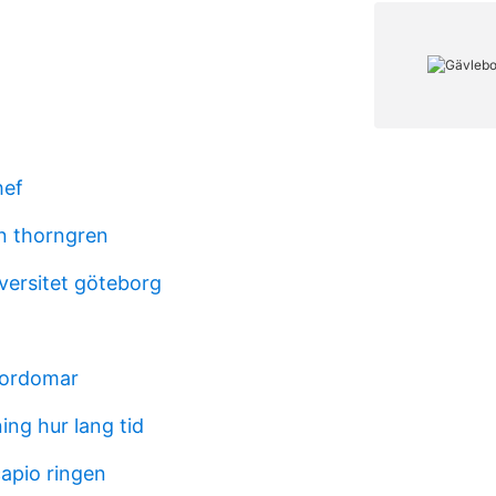
hef
n thorngren
versitet göteborg
fordomar
ing hur lang tid
capio ringen