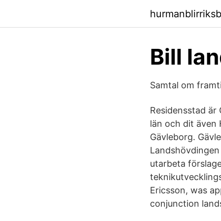
hurmanblirriks
Bill l
Samtal om framt
Residensstad är 
län och dit även 
Gävleborg. Gävleb
Landshövdingen i
utarbeta förslag
teknikutveckling
Ericsson, was ap
conjunction land