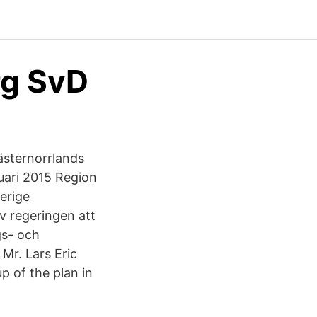
rg SvD
ästernorrlands
nuari 2015 Region
verige
v regeringen att
gs- och
Mr. Lars Eric
 of the plan in