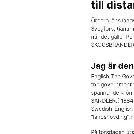
till dist
Örebro läns lan
Svegfors, tjänar 
när det gäller Pe
SKOGSBRÄNDERN
Jag är den
English The Gove
the government t
spännande kröni
SANDLER.( 1884 
Swedish-English 
"landshövding".F
På torsdagen uts