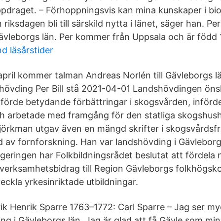
pdraget. – Förhoppningsvis kan mina kunskaper i bio
riksdagen bli till särskild nytta i länet, säger han. Per 
ävleborgs län. Per kommer från Uppsala och är född 
d läsårstider
ril kommer talman Andreas Norlén till Gävleborgs län 
övding Per Bill stå 2021-04-01 Landshövdingen öns
örde betydande förbättringar i skogsvården, införd
ch arbetade med framgång för den statliga skogshush
 Björkman utgav även en mängd skrifter i skogsvårdsf
d av fornforskning. Han var landshövding i Gävlebor
geringen har Folkbildningsrådet beslutat att fördela
 verksamhetsbidrag till Region Gävleborgs folkhögskol
eckla yrkesinriktade utbildningar.
ik Henrik Sparre 1763–1772: Carl Sparre – Jag ser m
ding i Gävleborgs län. Jag är glad att få Gävle som m