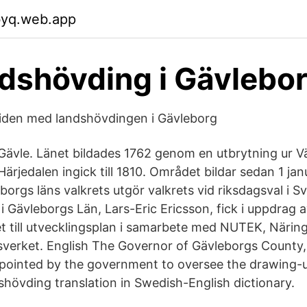
byq.web.app
andshövding i Gävlebo
iden med landshövdingen i Gävleborg
Gävle. Länet bildades 1762 genom en utbrytning ur V
Härjedalen ingick till 1810. Området bildar sedan 1 ja
orgs läns valkrets utgör valkrets vid riksdagsval i S
 Gävleborgs Län, Lars-Eric Ericsson, fick i uppdrag a
et till utvecklingsplan i samarbete med NUTEK, Närin
sverket. English The Governor of Gävleborgs County, 
pointed by the government to oversee the drawing-up
shövding translation in Swedish-English dictionary.