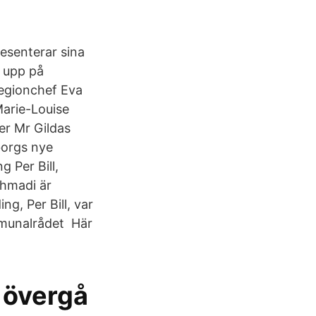
resenterar sina
 upp på
regionchef Eva
Marie-Louise
er Mr Gildas
borgs nye
 Per Bill,
Ahmadi är
g, Per Bill, var
munalrådet Här
 övergå