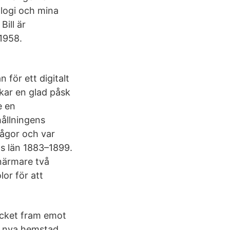
logi och mina
Bill är
1958.
för ett digitalt
kar en glad påsk
e en
ållningens
rågor och var
gs län 1883–1899.
 närmare två
or för att
ycket fram emot
in nya hemstad