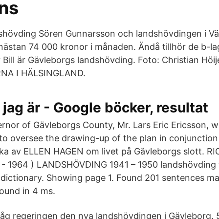
ans
dshövding Sören Gunnarsson och landshövdingen i V
nästan 74 000 kronor i månaden. Ändå tillhör de b-lag
r Bill är Gävleborgs landshövding. Foto: Christian Höi
A I HÄLSINGLAND.
 jag är - Google böcker, resultat
rnor of Gävleborgs County, Mr. Lars Eric Ericsson, 
o oversee the drawing-up of the plan in conjunctio
ka av ELLEN HAGEN om livet på Gävleborgs slott. R
- 1964 ) LANDSHÖVDING 1941 – 1950 landshövding tr
dictionary. Showing page 1. Found 201 sentences m
ound in 4 ms.
åg regeringen den nya landshövdingen i Gävleborg. 57