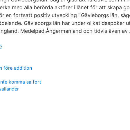
erka med alla berörda aktörer i länet för att skapa g
r en fortsatt positiv utveckling i Gävleborgs län, säger
lande. Gävleborgs län har under olikatidsepoker ut
singland, Medelpad,Ångermanland och tidvis även av
e
n före addition
 inte komma sa fort
wallander