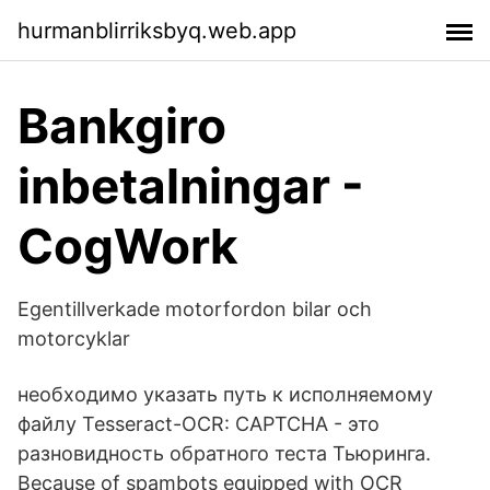
hurmanblirriksbyq.web.app
Bankgiro
inbetalningar -
CogWork
Egentillverkade motorfordon bilar och
motorcyklar
необходимо указать путь к исполняемому
файлу Tesseract-OCR: САРТСНА - это
разновидность обратного теста Тьюринга.
Because of spambots equipped with OCR