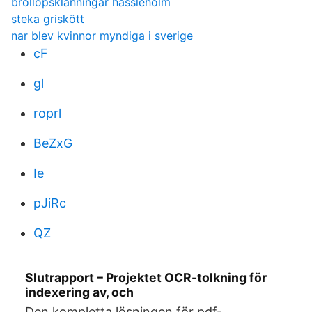
brollopsklanningar hassleholm
steka griskött
nar blev kvinnor myndiga i sverige
cF
gl
roprl
BeZxG
Ie
pJiRc
QZ
Slutrapport – Projektet OCR-tolkning för
indexering av, och
Den kompletta lösningen för pdf-